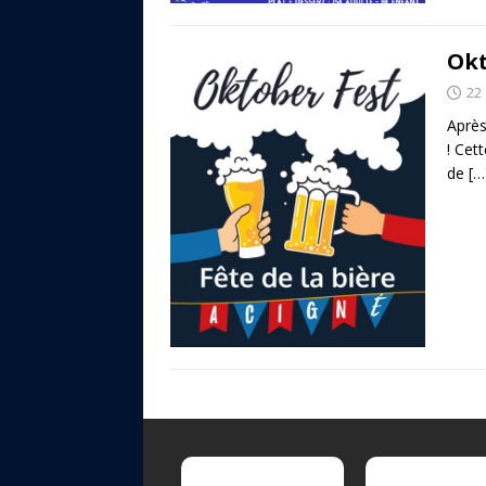
Okt
22
Après
! Cet
de
[…