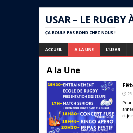
USAR – LE RUGBY 
ÇA ROULE PAS ROND CHEZ NOUS !
ACCUEIL
A LA UNE
L’USAR
A la Une
Fêt
25
Pour 
année
ci-joi