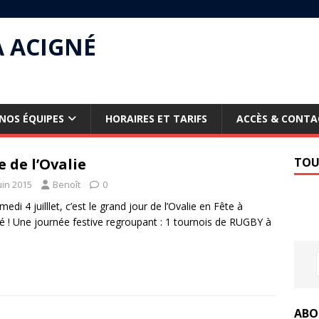
À ACIGNÉ
NOS ÉQUIPES
HORAIRES ET TARIFS
ACCÈS & CONTA
e de l’Ovalie
TOU
uin 2015
Benoît
0
edi 4 juilllet, c’est le grand jour de l’Ovalie en Fête à
é ! Une journée festive regroupant : 1 tournois de RUGBY à
ABO