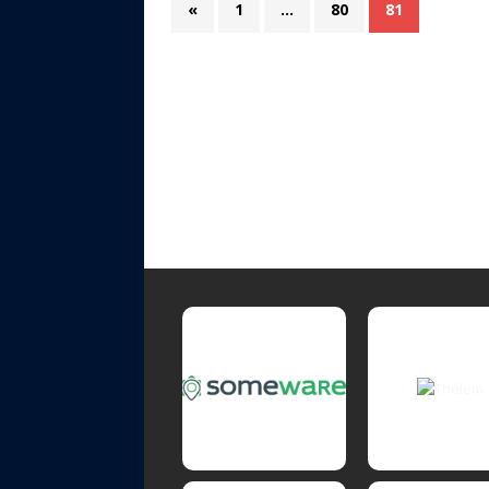
«
1
…
80
81