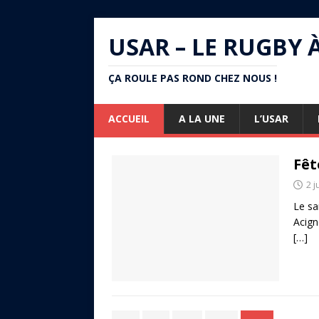
USAR – LE RUGBY 
ÇA ROULE PAS ROND CHEZ NOUS !
ACCUEIL
A LA UNE
L’USAR
Fêt
2 j
Le sam
Acign
[…]