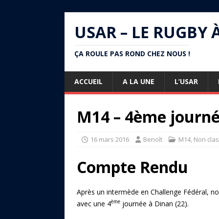
USAR – LE RUGBY 
ÇA ROULE PAS ROND CHEZ NOUS !
ACCUEIL
A LA UNE
L’USAR
M14 – 4ème journé
16 mars 2016
Benoît
M14
,
Non cla
Compte Rendu
Après un intermède en Challenge Fédéral, n
ème
avec une 4
journée à Dinan (22).