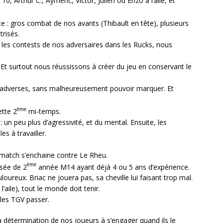
10, Arthur C., Aymeric, Victor, Julien ou Enzo à l’aile, et
 : gros combat de nos avants (Thibault en tête), plusieurs
trisés.
es contests de nos adversaires dans les Rucks, nous
 Et surtout nous réussissons à créer du jeu en conservant le
 adverses, sans malheureusement pouvoir marquer. Et
ème
ette 2
mi-temps.
un peu plus d’agressivité, et du mental. Ensuite, les
s à travailler.
match s’enchaine contre Le Rheu.
ème
sée de 2
année M14 ayant déjà 4 ou 5 ans d’expérience.
ureux. Briac ne jouera pas, sa cheville lui faisant trop mal.
’aile), tout le monde doit tenir.
les TGV passer.
la détermination de nos joueurs à s’engager quand ils le