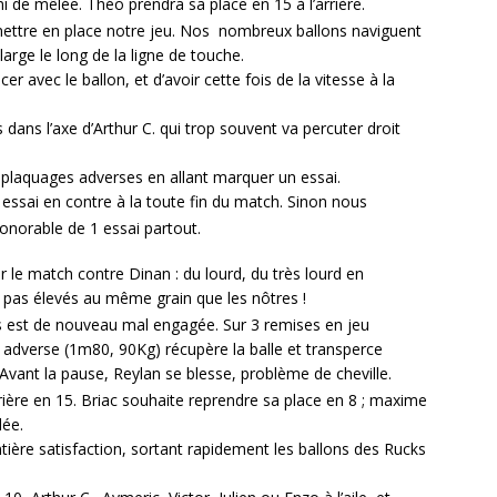
 de mêlée. Théo prendra sa place en 15 à l’arrière.
ettre en place notre jeu. Nos nombreux ballons naviguent
large le long de la ligne de touche.
 avec le ballon, et d’avoir cette fois de la vitesse à la
dans l’axe d’Arthur C. qui trop souvent va percuter droit
 plaquages adverses en allant marquer un essai.
 essai en contre à la toute fin du match. Sinon nous
norable de 1 essai partout.
 le match contre Dinan : du lourd, du très lourd en
t pas élevés au même grain que les nôtres !
est de nouveau mal engagée. Sur 3 remises en jeu
2 adverse (1m80, 90Kg) récupère la balle et transperce
ant la pause, Reylan se blesse, problème de cheville.
rière en 15. Briac souhaite reprendre sa place en 8 ; maxime
lée.
ntière satisfaction, sortant rapidement les ballons des Rucks