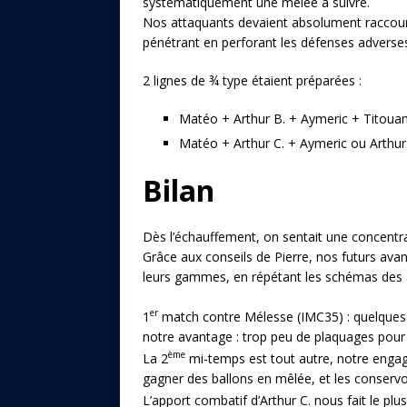
systématiquement une mêlée à suivre.
Nos attaquants devaient absolument raccourci
pénétrant en perforant les défenses adverse
2 lignes de ¾ type étaient préparées :
Matéo + Arthur B. + Aymeric + Titouan
Matéo + Arthur C. + Aymeric ou Arthur 
Bilan
Dès l’échauffement, on sentait une concentr
Grâce aux conseils de Pierre, nos futurs avant
leurs gammes, en répétant les schémas des 
er
1
match contre Mélesse (IMC35) : quelques
notre avantage : trop peu de plaquages pour 
ème
La 2
mi-temps est tout autre, notre enga
gagner des ballons en mêlée, et les conservo
L’apport combatif d’Arthur C. nous fait le plu