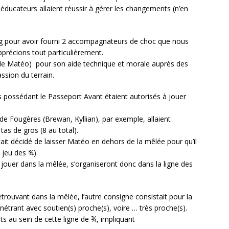
ducateurs allaient réussir à gérer les changements (n’en
g pour avoir fourni 2 accompagnateurs de choc que nous
précions tout particulièrement.
 de Matéo) pour son aide technique et morale auprès des
ssion du terrain.
s possédant le Passeport Avant étaient autorisés à jouer
de Fougères (Brewan, Kyllian), par exemple, allaient
as de gros (8 au total).
ait décidé de laisser Matéo en dehors de la mêlée pour qu’il
 jeu des ¾).
jouer dans la mêlée, s’organiseront donc dans la ligne des
trouvant dans la mêlée, l’autre consigne consistait pour la
nétrant avec soutien(s) proche(s), voire … très proche(s).
ts au sein de cette ligne de ¾, impliquant