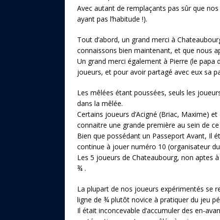
Avec autant de remplaçants pas sûr que nos é
ayant pas l’habitude !).
Tout d’abord, un grand merci à Chateaubour
connaissons bien maintenant, et que nous ap
Un grand merci également à Pierre (le papa
joueurs, et pour avoir partagé avec eux sa pa
Les mêlées étant poussées, seuls les joueur
dans la mêlée.
Certains joueurs d’Acigné (Briac, Maxime) et 
connaitre une grande première au sein de ce t
Bien que possédant un Passeport Avant, Il ét
continue à jouer numéro 10 (organisateur du
Les 5 joueurs de Chateaubourg, non aptes à 
¾ .
La plupart de nos joueurs expérimentés se re
ligne de ¾ plutôt novice à pratiquer du jeu pé
Il était inconcevable d’accumuler des en-avan