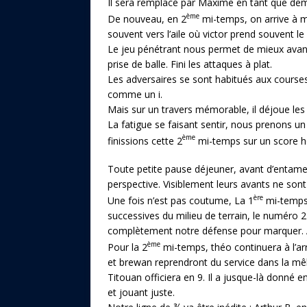
Il sera remplacé par Maxime en tant que demi
ème
De nouveau, en 2
mi-temps, on arrive à m
souvent vers l’aile où victor prend souvent le 
Le jeu pénétrant nous permet de mieux avancer
prise de balle. Fini les attaques à plat.
Les adversaires se sont habitués aux courses 
comme un i.
Mais sur un travers mémorable, il déjoue les
La fatigue se faisant sentir, nous prenons un
ème
finissions cette 2
mi-temps sur un score ho
Toute petite pause déjeuner, avant d’entamer
perspective. Visiblement leurs avants ne son
ère
Une fois n’est pas coutume, La 1
mi-temps 
successives du milieu de terrain, le numéro 
complètement notre défense pour marquer. Av
ème
Pour la 2
mi-temps, théo continuera à l’ar
et brewan reprendront du service dans la mê
Titouan officiera en 9. Il a jusque-là donné e
et jouant juste.