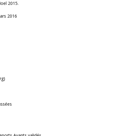
Noel 2015.
Mars 2016
rg)
ussées
eports Avants validés