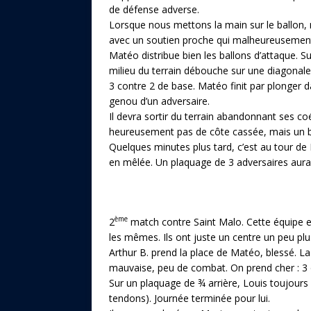
de défense adverse.
Lorsque nous mettons la main sur le ballon, 
avec un soutien proche qui malheureusement 
Matéo distribue bien les ballons d’attaque. Su
milieu du terrain débouche sur une diagonale
3 contre 2 de base. Matéo finit par plonger da
genou d’un adversaire.
Il devra sortir du terrain abandonnant ses co
heureusement pas de côte cassée, mais un b
Quelques minutes plus tard, c’est au tour de
en mêlée. Un plaquage de 3 adversaires aura 
ème
2
match contre Saint Malo. Cette équipe e
les mêmes. Ils ont juste un centre un peu pl
Arthur B. prend la place de Matéo, blessé. L
mauvaise, peu de combat. On prend cher : 3 
Sur un plaquage de ¾ arrière, Louis toujours v
tendons). Journée terminée pour lui.