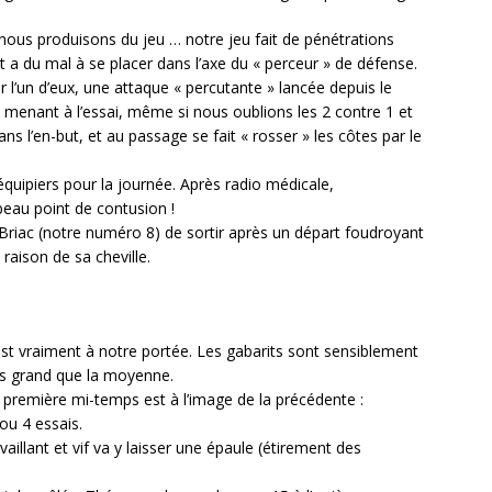
nous produisons du jeu … notre jeu fait de pénétrations
a du mal à se placer dans l’axe du « perceur » de défense.
r l’un d’eux, une attaque « percutante » lancée depuis le
 menant à l’essai, même si nous oublions les 2 contre 1 et
ns l’en-but, et au passage se fait « rosser » les côtes par le
équipiers pour la journée. Après radio médicale,
eau point de contusion !
 Briac (notre numéro 8) de sortir après un départ foudroyant
raison de sa cheville.
st vraiment à notre portée. Les gabarits sont sensiblement
us grand que la moyenne.
a première mi-temps est à l’image de la précédente :
ou 4 essais.
aillant et vif va y laisser une épaule (étirement des