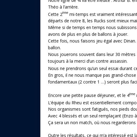
Notre ligne de ¾ va être inédite : Arthur B. en 
Théo à l’arrière.
ème
Cette 2
mi-temps est vraiment intéressante
départs de notre 8, les Rucks sont mieux mai
Même si de temps en temps nous subissons l
avons de plus en plus de ballons à jouer.
Cette fois, nous faisons jeu égal avec Dinan.
ballon.
Nous jouerons souvent dans leur 30 mètres
toujours à la merci d’un contre assassin.
Nous ne prendrons qu’un seul essai durant c
En gros, il ne nous manque pas grand-chose : 
fondamentaux (2 contre 1 …) seront plus facile
ème
Encore une petite pause déjeuner, et le 4
L’équipe du Rheu est essentiellement compo
Nos organismes sont fatigués, nos pieds doulo
Avec 4 blessés et un seul remplaçant (Enzo à l
Ça sera un non match, où nous regarderons 
Outre les résultats, ce qui m’a intéressé est 