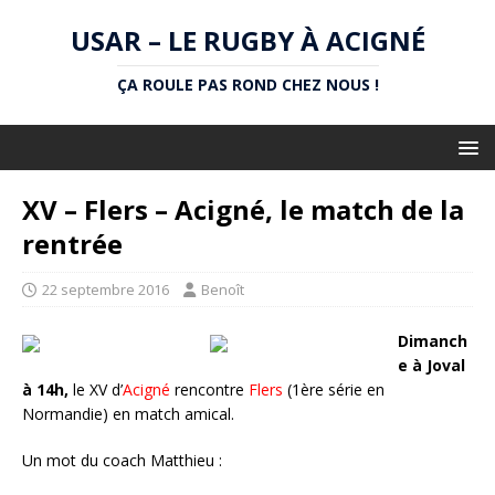
USAR – LE RUGBY À ACIGNÉ
ÇA ROULE PAS ROND CHEZ NOUS !
XV – Flers – Acigné, le match de la
rentrée
22 septembre 2016
Benoît
Dimanch
e à Joval
à 14h,
le XV d’
Acigné
rencontre
Flers
(1ère série en
Normandie) en match amical.
Un mot du coach Matthieu :