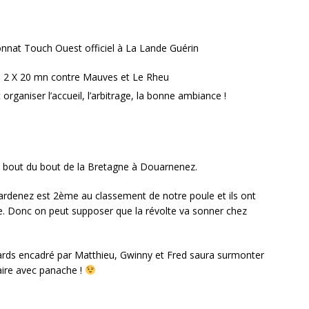
nnat Touch Ouest officiel à La Lande Guérin
e 2 X 20 mn contre Mauves et Le Rheu
organiser l’accueil, l’arbitrage, la bonne ambiance !
 bout du bout de la Bretagne à Douarnenez.
uardenez est 2ème au classement de notre poule et ils ont
e. Donc on peut supposer que la révolte va sonner chez
lards encadré par Matthieu, Gwinny et Fred saura surmonter
faire avec panache !