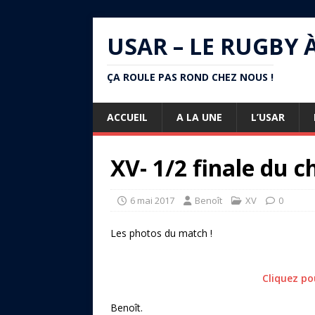
USAR – LE RUGBY 
ÇA ROULE PAS ROND CHEZ NOUS !
ACCUEIL
A LA UNE
L’USAR
XV- 1/2 finale du 
6 mai 2017
Benoît
XV
0
Les photos du match !
Cliquez po
Benoît.