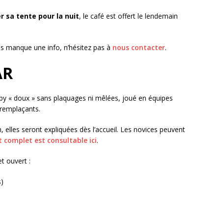
r sa tente pour la nuit
, le café est offert le lendemain
ous manque une info, n’hésitez pas à
nous contacter
.
AR
by « doux » sans plaquages ni mêlées, joué en équipes
 remplaçants.
n, elles seront expliquées dès l’accueil. Les novices peuvent
 complet est consultable ici
.
t ouvert :
s)