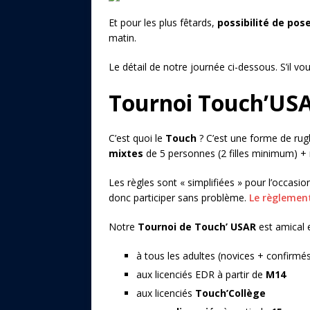
Et pour les plus fêtards,
possibilité de pose
matin.
Le détail de notre journée ci-dessous. S’il v
Tournoi Touch’US
C’est quoi le
Touch
? C’est une forme de rug
mixtes
de 5 personnes (2 filles minimum) +
Les règles sont « simplifiées » pour l’occasio
donc participer sans problème.
Le règlement
Notre
Tournoi de Touch’ USAR
est amical e
à tous les adultes (novices + confirmé
aux licenciés EDR à partir de
M14
aux licenciés
Touch’Collège