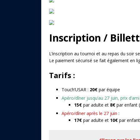
Inscription / Billet
L’inscription au tournoi et au repas du soir se
Le paiement sécurisé se fait également en li
Tarifs :
Touch’USAR :
20€
par équipe
Apéro/dîner jusqu’au 27 juin, prix d’ami
15€
par adulte et
8€
par enfant 
Apéro/dîner après le 27 juin
:
17€
par adulte et
10€
par enfant