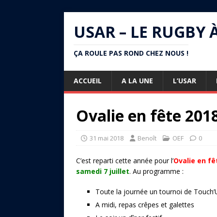
USAR – LE RUGBY 
ÇA ROULE PAS ROND CHEZ NOUS !
ACCUEIL
A LA UNE
L’USAR
Ovalie en fête 201
31 mai 2018
Benoît
OEF
0
C’est reparti cette année pour l’
Ovalie en fê
samedi
7
juillet
. Au programme :
Toute la journée un tournoi de Touch’
A midi, repas crêpes et galettes