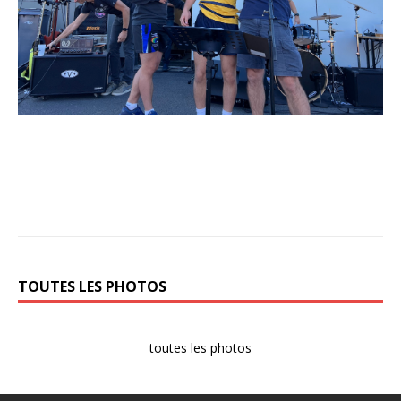
e
d
e
l
a
r
e
n
t
r
é
e
TOUTES LES PHOTOS
toutes les photos