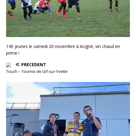
140 jeunes le samedi 20 novembre à Acigné, vin chaud en
prime !
PRÉCÉDENT
Touch – Tournoi de Gif-sur-Yvette
S
U
I
V
A
N
T
F
ê
t